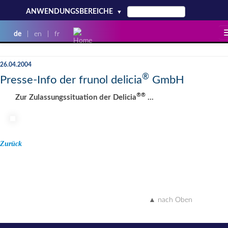
ANWENDUNGSBEREICHE
▼
de
|
en
|
fr
NEWS
MEDIATHEK
26.04.2004
®
Presse-Info der frunol delicia
GmbH
PRODUKTE
EVENTS
®
®
Zur Zulassungssituation der Delicia
...
SERVICE
KONTAKT
UNTERNEHMEN
Zurück
KARRIERE
▲ nach Oben