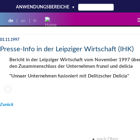
ANWENDUNGSBEREICHE
▼
de
|
en
|
fr
NEWS
MEDIATHEK
01.11.1997
Presse-Info in der Leipziger Wirtschaft (IHK)
PRODUKTE
EVENTS
Bericht in der Leipziger Wirtschaft vom November 1997 übe
SERVICE
KONTAKT
den Zusammenschluss der Unternehmen frunol und delicia
"Unnaer Unternehmen fusioniert mit Delitzscher Delicia"
UNTERNEHMEN
KARRIERE
Zurück
▲ nach Oben